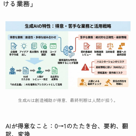
ける業務」
生成AIは創造補助が得意、最終判断は人間が担う。
AIが得意なこと：0→1のたたき台、要約、翻
訳、変換