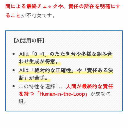
間による最終チェックや、責任の所在を明確にす
ること
が不可欠です。
【AI活用の肝】
AIは「0→1」のたたき台や多様な組み合
わせ生成が得意。
AIは「絶対的な正確性」や「責任ある決
断」が苦手。
この特性を理解し、
人間が最終的な責任
を持つ「Human-in-the-Loop」
が成功の
鍵。