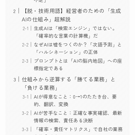
【脱・技術用語】経営者のための「生成
AIの仕組み」超解説
生成AIは「検索エンジン」ではない。
「確率的な言葉の計算機」だ
なぜAIは嘘をつくのか？「次語予測」と
「ハルシネーション」の正体
プロンプトとは「AIの脳内地図」への座
標指定である
仕組みから逆算する「勝てる業務」と
「負ける業務」
AIが得意なこと：0→1のたたき台、要
約、翻訳、変換
AIが苦手なこと：正確な事実確認、最新
情報の検索、責任ある決断
「確率・責任マトリクス」で自社の業務